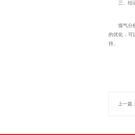
三、结
煤气分析色
的优化，可
持。
上一篇