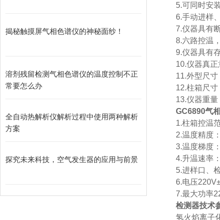
5.
可同时安
6.
手动进样
7.
仪器具有
揭秘触摸屏气相色谱仪的神秘面纱！
8.
六路控温
9.
仪器具有
10.
仪器真正
溶剂残留检测气相色谱仪的温度控制不正
11.
外型尺寸
常要怎么办
12.
柱箱尺寸
13.
仪器重量
GC6890
气
全自动热解析仪解析过程中使用两种解析
1.
柱箱控温
方案
2.
温度精度
3.
温度梯度
4.
升温速率
探究未来科技，空气发生器的应用与前景
5.
进样口、
6.
电压
220V
7.
最大功率
2
检测器
技术
氢火焰离子