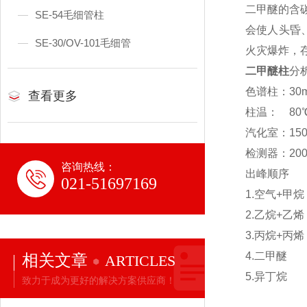
二甲醚的含
SE-54毛细管柱
会使人头昏
SE-30/OV-101毛细管
火灾爆炸，
二甲醚柱
分
色谱柱：30m*
查看更多
柱温： 80
汽化室：15
检测器：20
咨询热线：
出峰顺序
021-51697169
1.空气
2.乙烷+
3.丙烷+
4.二甲醚
相关文章
ARTICLES
5.异丁烷
致力于成为更好的解决方案供应商！